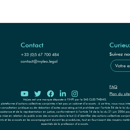
Contact
Curieu
Suivez nos
+33 (0)5 67 700 484
contact@myleo.legal
FAQ
Plan du site
MyLeo est une marque déposée à l’INPI par la SAS CLES THEMIS.
plateforme d’actions collectives conjointes n’est pas un cabinet d’avocats : à ce titre, nous nous int
e consultation juridique ou de rédaction d’actes sous-seing privé prohibée par l’article 54 de la loi
l’assistance et de la représentation en justice, conformément à l’article 16 de la loi du 21 juin 2004 
ise en relation du public avec des avocats dans le but (i) d’identifier des actions collectives conjoint
 clients et les avocats en les accompagnant durant les procédures, tout en fournissant des moyens maté
essentiels de la profession d’avocats.