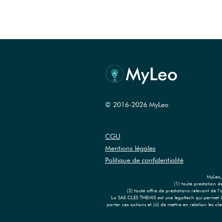
© 2016-2026 MyLeo
CGU
Mentions légales
Politique de confidentialité
MyLeo, 
(1) toute prestation d
(2) toute offre de prestations relevant de 
La SAS CLES THEMIS est une legaltech qui permet la m
porter ces actions et (iii) de mettre en relation les