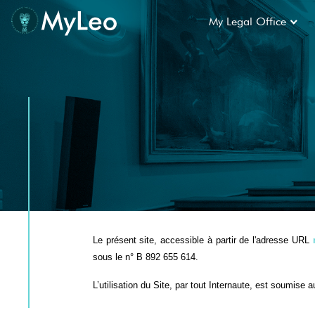
My Legal Office
Le présent site, accessible à partir de l'adresse URL
sous le n° B 892 655 614.
L’utilisation du Site, par tout Internaute, est soumise 