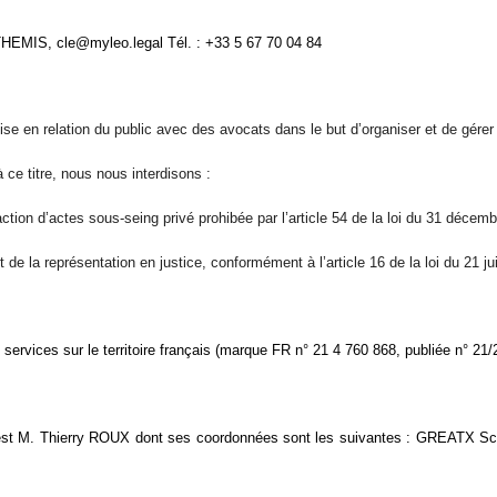
HEMIS, cle@myleo.legal Tél. : +33 5 67 70 04 84
en relation du public avec des avocats dans le but d’organiser et de gérer 
e titre, nous nous interdisons :
action d’actes sous-seing privé prohibée par l’article 54 de la loi du 31 décemb
 et de la représentation en justice, conformément à l’article 16 de la loi du 21
vices sur le territoire français (marque FR n° 21 4 760 868, publiée n° 21/20
est M. Thierry ROUX dont ses coordonnées sont les suivantes : GREATX Sc