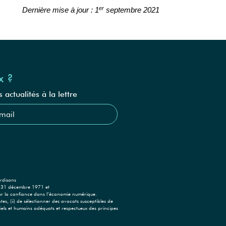
er
Dernière mise à jour : 1
septembre 2021
x ?
 actualités à la lettre
erdisons
 du 31 décembre 1971 et
pour la confiance dans l’économie numérique.
es, (ii) de sélectionner des avocats susceptibles de
riels et humains adéquats et respectueux des principes