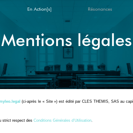
En Action[s]
Résonances
Mentions légales
myleo.legal
(ci-après le « Site ») est édité par CLES THEMIS, SAS au ca
au strict respect des
Conditions Générales d’Utilisation
.