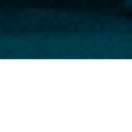
Notre
histoire
Si cette plateforme d’actions collectives conjointes est née
de l’intuition de Me Christophe Lèguevaques, avocat au
barreau de Paris, MySMARTcab devait faire face à un
double défi : d’abord son nom, imprononçable et ensuite,
et surtout, la nécessité d’offrir un outil moderne de mise en