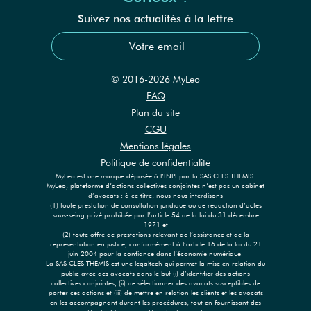
Suivez nos actualités à la lettre
© 2016-2026 MyLeo
FAQ
Plan du site
CGU
Mentions légales
Politique de confidentialité
MyLeo est une marque déposée à l’INPI par la SAS CLES THEMIS.
MyLeo, plateforme d’actions collectives conjointes n’est pas un cabinet
d’avocats : à ce titre, nous nous interdisons
(1) toute prestation de consultation juridique ou de rédaction d’actes
sous-seing privé prohibée par l’article 54 de la loi du 31 décembre
1971 et
(2) toute offre de prestations relevant de l’assistance et de la
représentation en justice, conformément à l’article 16 de la loi du 21
juin 2004 pour la confiance dans l’économie numérique.
La SAS CLES THEMIS est une legaltech qui permet la mise en relation du
public avec des avocats dans le but (i) d’identifier des actions
collectives conjointes, (ii) de sélectionner des avocats susceptibles de
porter ces actions et (iii) de mettre en relation les clients et les avocats
en les accompagnant durant les procédures, tout en fournissant des