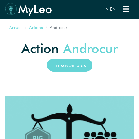
> EN
Accueil
Actions
Androcur
Action
Androcur
En savoir plus