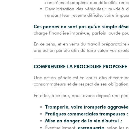
concrètes et adaptées aux difficultés renc
Dévalorisation des véhicules : au-delà 
rendant leur revente difficile, voire impos
Ces pannes ne sont pas qu’un simple dés
charge financière imprévue, parfois lourde p
En ce sens, et en vertu du travail préparatoir
une action pénale afin de faire valoir vos droi
COMPRENDRE LA PROCEDURE PROPOSEE
Une action pénale est en cours afin d’exami
consommateurs et de respect de ses obligations
En effet, à ce jour, nous avons déposé une pla
Tromperie, voire tromperie aggravé
Pratiques commerciales trompeuses
Mise en danger de la vie d’autru
, escroquerie
Éventuellement
, selon les 