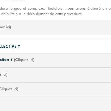
ure longue et complexe. Toutefois, nous avons élaboré un cale
 visibilité sur le déroulement de cette procédure.
uez ici)
LECTIVE ?
action ?
(Cliquez ici)
 ici)
Cliquez ici)