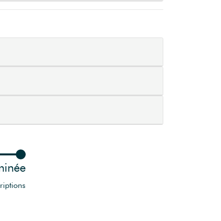
minée
riptions