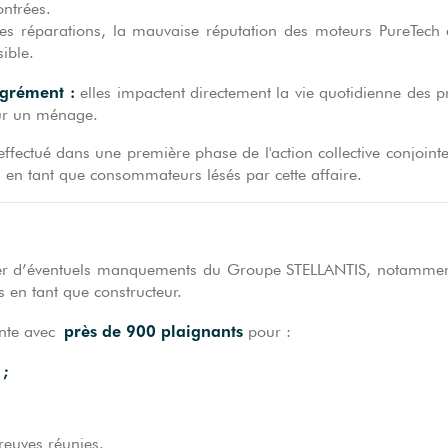
ontrées.
des réparations, la mauvaise réputation des moteurs PureTech 
sible.
agrément :
elles impactent directement la vie quotidienne des pr
our un ménage.
e effectué dans une première phase de l'action collective conjoi
ts en tant que consommateurs lésés par cette affaire.
ner d’éventuels manquements du Groupe STELLANTIS, notamment
 en tant que constructeur.
près de 900 plaignants
inte avec
pour :
e ;
 ;
i ;
preuves réunies.