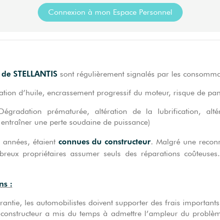
Connexion à mon Espace Personnel
2 de STELLANTIS
sont régulièrement signalés par les consomma
on d’huile, encrassement progressif du moteur, risque de pan
Dégradation prématurée, altération de la lubrification, alt
entraîner une perte soudaine de puissance)
connues du constructeur
s années, étaient
. Malgré une reconn
breux propriétaires assumer seuls des réparations coûteuses.
ns :
rantie, les automobilistes doivent supporter des frais important
 constructeur a mis du temps à admettre l’ampleur du problèm